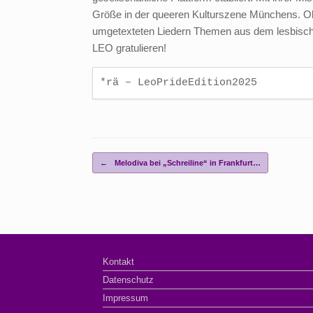
Größe in der queeren Kulturszene Münchens. Ob 
umgetexteten Liedern Themen aus dem lesbischen 
LEO gratulieren!
*rä – LeoPrideEdition2025
Beitragsnavigation
←
Melodiva bei „Schreiline“ in Frankfurt…
Kontakt
Datenschutz
Impressum