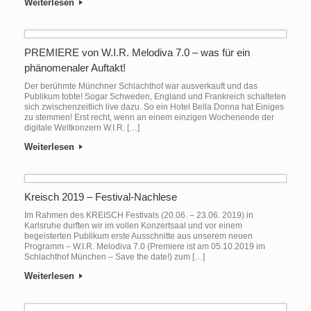
Weiterlesen
PREMIERE von W.I.R. Melodiva 7.0 – was für ein
phänomenaler Auftakt!
Der berühmte Münchner Schlachthof war ausverkauft und das
Publikum tobte! Sogar Schweden, England und Frankreich schalteten
sich zwischenzeitlich live dazu. So ein Hotel Bella Donna hat Einiges
zu stemmen! Erst recht, wenn an einem einzigen Wochenende der
digitale Weltkonzern W.I.R. […]
Weiterlesen
Kreisch 2019 – Festival-Nachlese
Im Rahmen des KREISCH Festivals (20.06. – 23.06. 2019) in
Karlsruhe durften wir im vollen Konzertsaal und vor einem
begeisterten Publikum erste Ausschnitte aus unserem neuen
Programm – W.I.R. Melodiva 7.0 (Premiere ist am 05.10.2019 im
Schlachthof München – Save the date!) zum […]
Weiterlesen