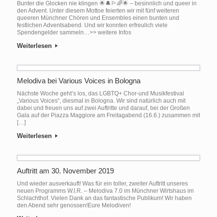
Bunter die Glocken nie klingen 🌟🔔🏳️‍🌈🌟 – besinnlich und queer in
den Advent. Unter diesem Mottoe feierten wir mit fünf weiteren
queeren Münchner Chören und Ensembles einen bunten und
festlichen Adventsabend. Und wir konnten erfreulich viele
Spendengelder sammeln…>> weitere Infos
Weiterlesen
Melodiva bei Various Voices in Bologna
Nächste Woche geht’s los, das LGBTQ+ Chor-und Musikfestival
„Various Voices“, diesmal in Bologna. Wir sind natürlich auch mit
dabei und freuen uns auf zwei Auftritte und darauf, bei der Großen
Gala auf der Piazza Maggiore am Freitagabend (16.6.) zusammen mit
[…]
Weiterlesen
Auftritt am 30. November 2019
Und wieder ausverkauft! Was für ein toller, zweiter Auftritt unseres
neuen Programms W.I.R. – Melodiva 7.0 im Münchner Wirtshaus im
Schlachthof. Vielen Dank an das fantastische Publikum! Wir haben
den Abend sehr genossen!Eure Melodiven!