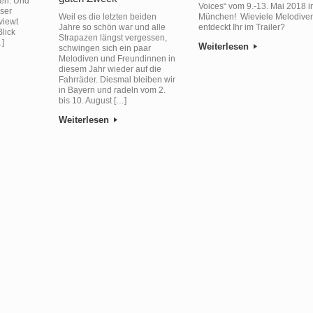
len. Und
Voices“ vom 9.-13. Mai 2018 i
eser
München! Wieviele Melodive
Weil es die letzten beiden
viewt
entdeckt Ihr im Trailer?
Jahre so schön war und alle
lick
Strapazen längst vergessen,
…]
Weiterlesen
schwingen sich ein paar
Melodiven und Freundinnen in
diesem Jahr wieder auf die
Fahrräder. Diesmal bleiben wir
in Bayern und radeln vom 2.
bis 10. August […]
Weiterlesen