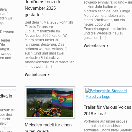
Jubiläumskonzerte
sowieso einmal fällig und – im
letzten Jahr hatten wir ja
November 2025
tival
plötzlich sehr viel Zeit. Einige
r auf
gestartet!
Melodiven gründeten also
sten wir
einen Arbeitskreis, um ein
Seit dem 4. Mai 2025 könnt ihr
ige
neues Logo und
Tickets für unsere
Erscheinungsbild zu kreieren
Jubiläumskonzerte im
4) wegen
und die Webseite neu zu
November 2025 kaufen.Wir
gestalten. […]
feiern heuer unser 30-
leider
jährigens Bestehen. Das
 Die
Weiterlesen
nehmen wir zum Anlass, für
längst
euch (und und uns) zwei
chwingen
exklusive & interaktive
ven und
Abendkonzerte zu veranstalten
]
– in gewohnt […]
Weiterlesen
diva in
Trailer für Various Voices
zeit“ ist
2018 ist da!
ber drei
e nicht
Vorfreude auf unser großes
gleich
Melodiva radelt für einen
internationales lesbisch-
ten bei
schwules Chorfestival „Variou
guten Zweck