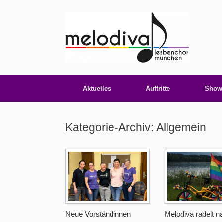
Zum
Inhalt
springen
Aktuelles
Auftritte
Show
Kategorie-Archiv:
Allgemein
Neue Vorständinnen
Melodiva radelt n