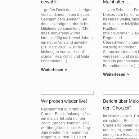
gewählt!
Mainhatten …
– großer Dank dem bisherigen
… zum Schreiline-Fes
Vorständinnen-Team & gutes
Dieses Jahr hoffen wi
Gelingen dem „Neuen“ Bei
besseres Wetter, mus
der diesjährigen ordentlichen
doch unsere letztjähr
Mitgliederversammlung (MV)
Radltour
des Chorvereins wurde
(melodivaradelt_202
turnusmäßig nach zwei Jahren
Regen und
ein neuer Vorstand gewählt
Überschwemmungen 
(21. März 2026). Aus der
vorzeitig abbrechen.
bisherigen Vorstandschaft
Strapazen sind aber 
wurden Rea König und Gabi
vergessen, und so s
Lobenhofer […]
sich ein paar Melodi
Freundinnen zum […
Weiterlesen
Weiterlesen
Wir proben wieder live!
Bericht über Melo
der „Chorzeit“
Nachdem wir aufgrund der
Corona-Beschränkungen fast
Im Vokalmagazin „Chor
ein dreiviertel Jahr nur per
ein schöner Bericht ü
Zoom „proben“ konnten, sind
Chöre erschienen, di
wir überglücklich, seit Anfang
nur singen, sondern 
Juni wieder miteinander live
eine ganze Geschich
singen zu dürfen ?! Es darf