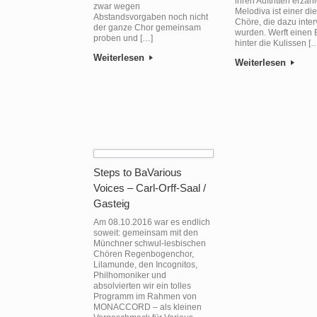
ihren Auftritten erzäh
zwar wegen
Melodiva ist einer di
Abstandsvorgaben noch nicht
Chöre, die dazu inter
der ganze Chor gemeinsam
wurden. Werft einen B
proben und […]
hinter die Kulissen [
Weiterlesen
Weiterlesen
Steps to BaVarious
Voices – Carl-Orff-Saal /
Gasteig
Am 08.10.2016 war es endlich
soweit: gemeinsam mit den
Münchner schwul-lesbischen
Chören Regenbogenchor,
Lilamunde, den Incognitos,
Philhomoniker und
absolvierten wir ein tolles
Programm im Rahmen von
MONACCORD – als kleinen